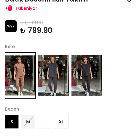
Tükeniyor
₺ 1,099.90
%
27
₺ 799.90
Renk
Beden
S
M
L
XL