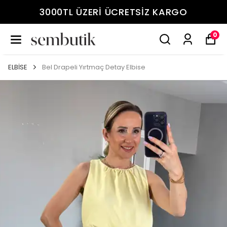
3000TL ÜZERİ ÜCRETSİZ KARGO
0
ELBİSE
Bel Drapeli Yırtmaç Detay Elbise