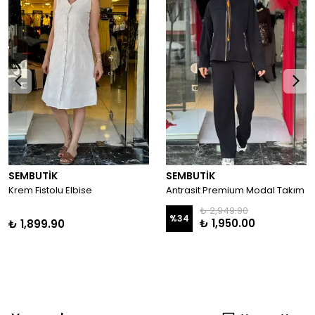
SEMBUTİK
SEMBUTİK
Krem Fistolu Elbise
Antrasit Premium Modal Takım
₺ 2,949.90
%
34
₺ 1,950.00
₺ 1,899.90