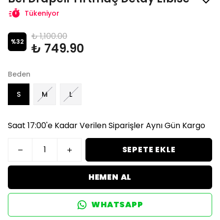
Tükeniyor
₺ 1,100.00
%
32
₺ 749.90
Beden
S
M
L
Saat 17:00'e Kadar Verilen Siparişler Aynı Gün Kargo
SEPETE EKLE
HEMEN AL
WHATSAPP