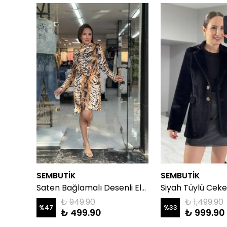
SEMBUTİK
SEMBUTİK
İşlemeli Natural Keten Pantolon
Saten Bağlamalı Desenli Elbise
Siyah Tüylü Ceke
₺ 949.90
₺ 1,499.90
%
47
%
33
₺ 499.90
₺ 999.90