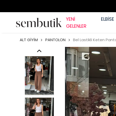
YENİ
ELBİSE
GELENLER
ALT GİYİM
PANTOLON
Bel Lastikli Keten Pant