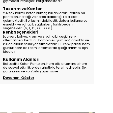
giyimdeki ihtiyaçları karşılamaktadır.
Tasarım ve Konfor
Yüksek kaliteli keten kumaş kullanılarak üretilen bu
pantolon, hafifliği ve nefes alabilirliği ile dikkat
çekmektedir. Bel kısmındaki lastik detayı, kullanıcıya
esneklik ve rahatlık sağlarken, farklı beden
seçenekleri (M, L, XL, XXL, XXXL)
Renk Seçenekleri
Lacivert, kahve, krem ve siyah gibi çeşitli renk
alternatifleri, her türlü kombinle uyum sağlamakta ve
kullanıcıların stilini yansıtmaktadır. Bu renk paleti, hem
günlük hem de resmi ortamlarda şıklığı artırmak için
idealdir.
Kullanım Alanları
Bel Lastikli Keten Pantolon, hem ofis ortamında hem
de sosyal etkinliklerde rahatlıkla tercih edilebilir. Şık
görünümü ve konforlu yapısı saye
Devamını Göster