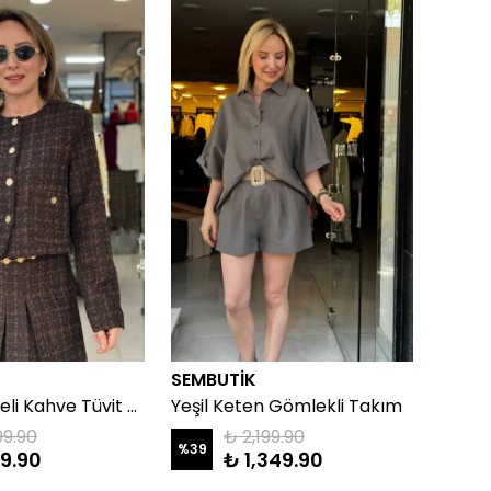
SEMBUTİK
SEMB
Gold Düğmeli Kahve Tüvit Ceket
Yeşil Keten Gömlekli Takım
Beyaz
99.90
₺ 2,199.90
%
39
9.90
₺ 1,349.90
₺ 1,3