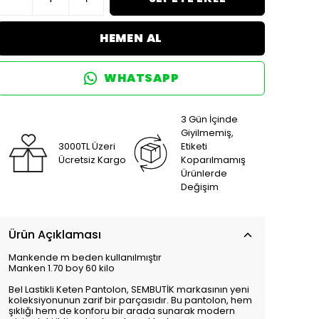
HEMEN AL
WHATSAPP
3 Gün İçinde
Giyilmemiş,
3000TL Üzeri
Etiketi
Ücretsiz Kargo
Koparılmamış
Ürünlerde
Değişim
Ürün Açıklaması
Mankende m beden kullanılmıştır
Manken 1.70 boy 60 kilo
Bel Lastikli Keten Pantolon, SEMBUTİK markasının yeni
koleksiyonunun zarif bir parçasıdır. Bu pantolon, hem
şıklığı hem de konforu bir arada sunarak modern