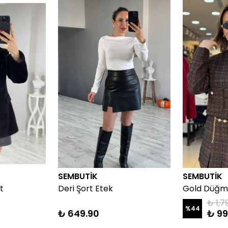
SEMBUTİK
SEMBUTİK
t
Deri Şort Etek
₺ 1,7
%
44
₺ 649.90
₺ 99