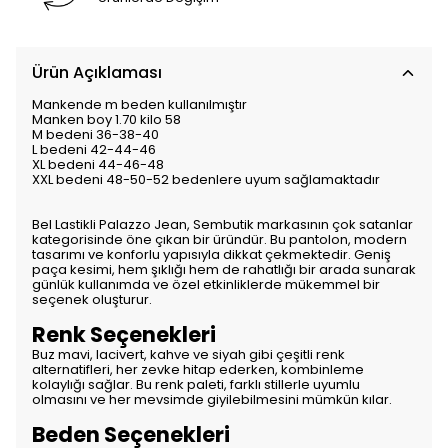
Ürün Açıklaması
Mankende m beden kullanılmıştır
Manken boy 1.70 kilo 58
M bedeni 36-38-40
L bedeni 42-44-46
XL bedeni 44-46-48
XXL bedeni 48-50-52 bedenlere uyum sağlamaktadır
Bel Lastikli Palazzo Jean, Sembutik markasının çok satanlar
kategorisinde öne çıkan bir üründür. Bu pantolon, modern
tasarımı ve konforlu yapısıyla dikkat çekmektedir. Geniş
paça kesimi, hem şıklığı hem de rahatlığı bir arada sunarak
günlük kullanımda ve özel etkinliklerde mükemmel bir
seçenek oluşturur.
Renk Seçenekleri
Buz mavi, lacivert, kahve ve siyah gibi çeşitli renk
alternatifleri, her zevke hitap ederken, kombinleme
kolaylığı sağlar. Bu renk paleti, farklı stillerle uyumlu
olmasını ve her mevsimde giyilebilmesini mümkün kılar.
Beden Seçenekleri