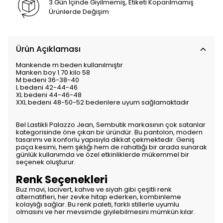
3 Gün İçinde Giyilmemiş, Etiketi Koparılmamış
Ürünlerde Değişim
Ürün Açıklaması
Mankende m beden kullanılmıştır
Manken boy 1.70 kilo 58
M bedeni 36-38-40
L bedeni 42-44-46
XL bedeni 44-46-48
XXL bedeni 48-50-52 bedenlere uyum sağlamaktadır
Bel Lastikli Palazzo Jean, Sembutik markasının çok satanlar
kategorisinde öne çıkan bir üründür. Bu pantolon, modern
tasarımı ve konforlu yapısıyla dikkat çekmektedir. Geniş
paça kesimi, hem şıklığı hem de rahatlığı bir arada sunarak
günlük kullanımda ve özel etkinliklerde mükemmel bir
seçenek oluşturur.
Renk Seçenekleri
Buz mavi, lacivert, kahve ve siyah gibi çeşitli renk
alternatifleri, her zevke hitap ederken, kombinleme
kolaylığı sağlar. Bu renk paleti, farklı stillerle uyumlu
olmasını ve her mevsimde giyilebilmesini mümkün kılar.