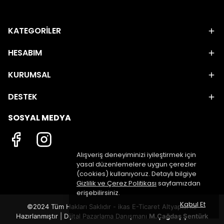
KATEGORİLER
HESABIM
KURUMSAL
DESTEK
SOSYAL MEDYA
Alışveriş deneyiminizi iyileştirmek için
yasal düzenlemelere uygun çerezler
(cookies) kullanıyoruz. Detaylı bilgiye
Gizlilik ve Çerez Politikası
sayfamızdan
erişebilirsiniz.
Kabul Et
©2024 Tüm Hakları Saklıdır - ikas E-Ticaret
Altyapısı ile
Hazırlanmıştır | Dijital Pazarlama Danışmanı
M.Çağdaş Şentürk