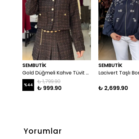
SEMBUTİK
SEMBUTİK
Gold Düğmeli Kahve Tüvit Ceket
₺ 1,799.90
%
44
₺ 999.90
₺ 2,699.90
Yorumlar