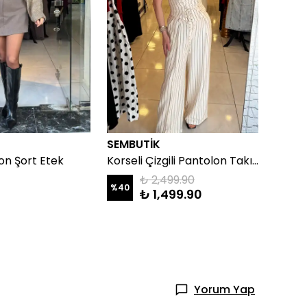
SEMBUTİK
SEMB
on Şort Etek
Korseli Çizgili Pantolon Takım
₺ 2,499.90
%
40
%
38
₺ 1,499.90
Yorum Yap