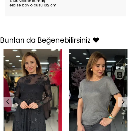
%100 viskon kumaş
elbise boy ölçüsü 102 cm
Bunları da Beğenebilirsiniz ❤️