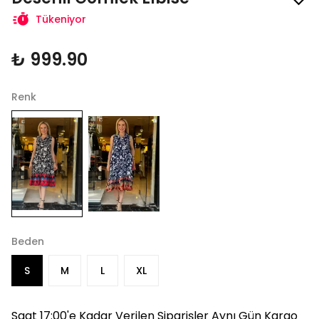
Tükeniyor
₺ 999.90
Renk
Beden
S
M
L
XL
Saat 17:00'e Kadar Verilen Siparişler Aynı Gün Kargo