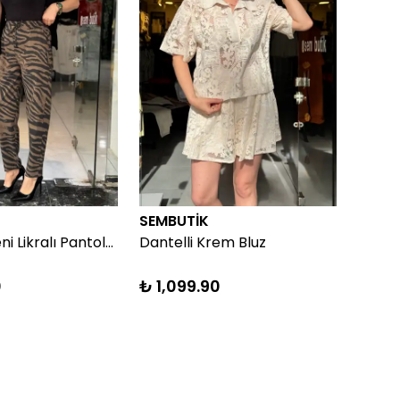
SEMBUTİK
SEMB
Zebra Deseni Likralı Pantolon
Dantelli Krem Bluz
Ekose
0
₺ 1,099.90
₺ 99