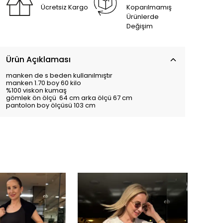
Ücretsiz Kargo
Koparılmamış
Ürünlerde
Değişim
Ürün Açıklaması
manken de s beden kullanılmıştır
manken 1.70 boy 60 kilo
%100 viskon kumaş
gömlek ön ölçü 64 cm arka ölçü 67 cm
pantolon boy ölçüsü 103 cm