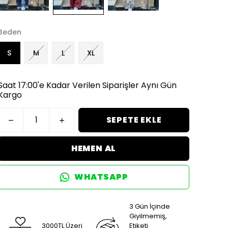
Beden
S
M
L
XL
Saat 17:00'e Kadar Verilen Siparişler Aynı Gün
Kargo
SEPETE EKLE
HEMEN AL
WHATSAPP
3 Gün İçinde
Giyilmemiş,
3000TL Üzeri
Etiketi