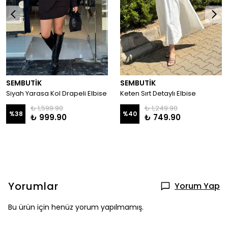
SEMBUTİK
SEMBUTİK
Siyah Yarasa Kol Drapeli Elbise
Keten Sırt Detaylı Elbise
₺ 1,599.90
₺ 1,249.90
%
38
%
40
₺ 999.90
₺ 749.90
Yorumlar
Yorum Yap
Bu ürün için henüz yorum yapılmamış.