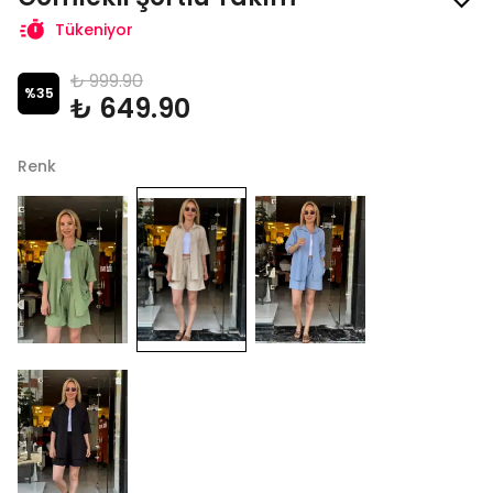
Tükeniyor
₺ 999.90
%
35
₺ 649.90
Renk