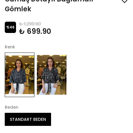
Gömlek
₺ 1,299.90
%
46
₺ 699.90
Renk
Beden
STANDART BEDEN