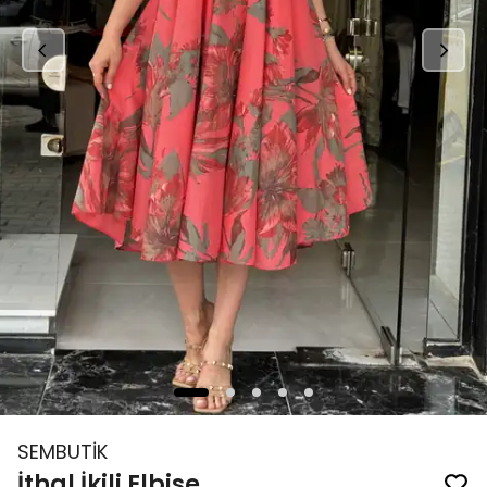
SEMBUTİK
İthal İkili Elbise