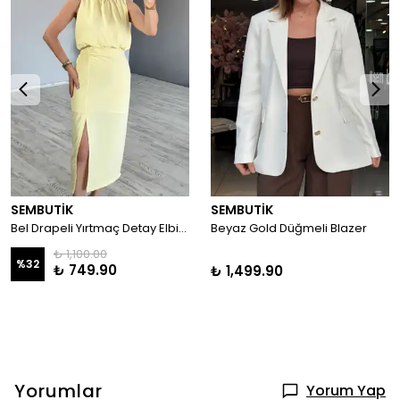
SEMBUTİK
SEMBUTİK
Bel Drapeli Yırtmaç Detay Elbise
Beyaz Gold Düğmeli Blazer
₺ 1,100.00
%
32
₺ 749.90
₺ 1,499.90
Yorumlar
Yorum Yap