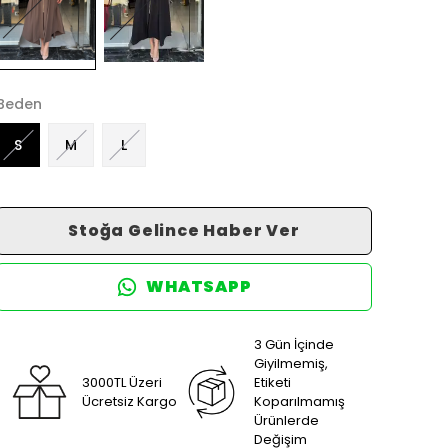
Beden
S
M
L
Stoğa Gelince Haber Ver
WHATSAPP
3 Gün İçinde
Giyilmemiş,
3000TL Üzeri
Etiketi
Ücretsiz Kargo
Koparılmamış
Ürünlerde
Değişim