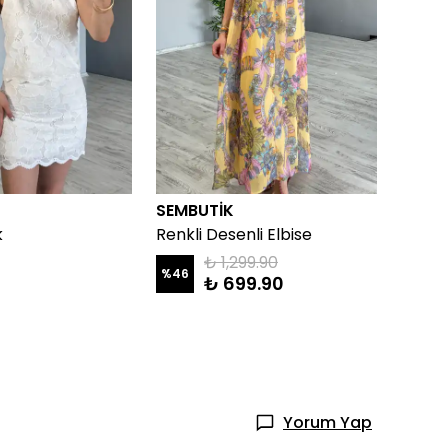
SEMBUTİK
SEMB
k
Renkli Desenli Elbise
Natur
₺ 1,299.90
%
46
₺ 699.90
₺ 1,4
Yorum Yap