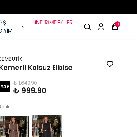
DIŞ
İNDİRİMDEKİLER
0
GİYİM
SEMBUTİK
Kemerli Kolsuz Elbise
₺ 1,649.90
%
39
₺ 999.90
Renk