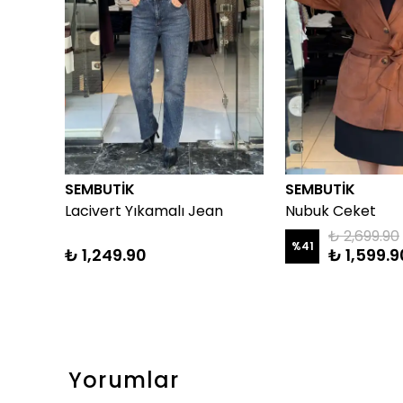
SEMBUTİK
SEMBUTİK
Lacivert Yıkamalı Jean
Nubuk Ceket
₺ 2,699.90
%
41
₺ 1,249.90
₺ 1,599.9
Yorumlar