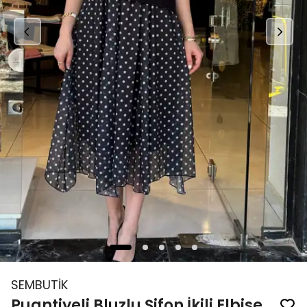
SEMBUTİK
Puantiyeli Bluzlu Şifon İkili Elbise