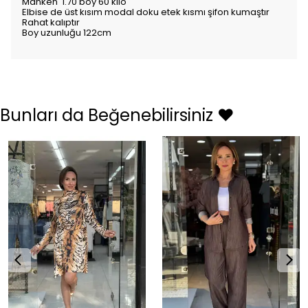
Manken 1.70 boy 60 kilo
Elbise de üst kısım modal doku etek kısmı şifon kumaştır
Rahat kalıptır
Boy uzunluğu 122cm
Bunları da Beğenebilirsiniz ❤️