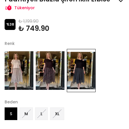
Tükeniyor
₺ 1,199.90
%
38
₺ 749.90
Renk
Beden
S
M
L
XL