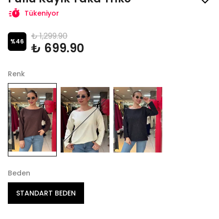
Tükeniyor
₺ 1,299.90
%
46
₺ 699.90
Renk
Beden
STANDART BEDEN