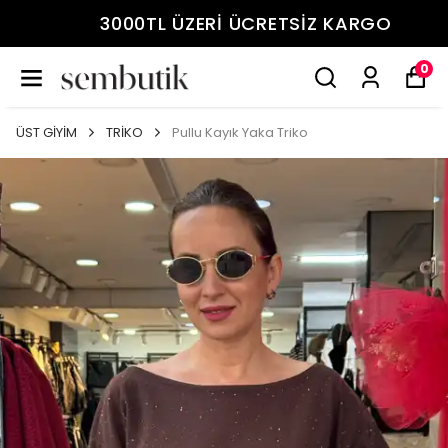
3000TL ÜZERİ ÜCRETSİZ KARGO
0
ÜST GİYİM
TRİKO
Pullu Kayık Yaka Triko