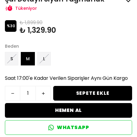
Tükeniyor
₺ 1,899.90
%
30
₺ 1,329.90
Beden
S
M
L
Saat 17:00'e Kadar Verilen Siparişler Aynı Gün Kargo
SEPETE EKLE
HEMEN AL
WHATSAPP