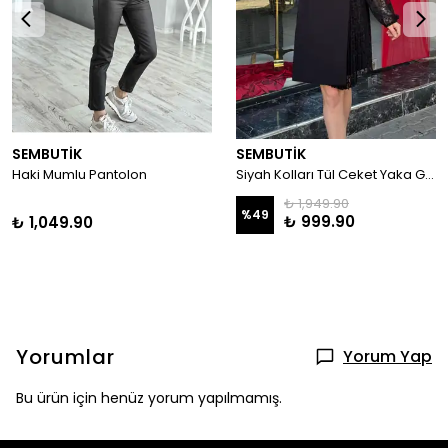
SEMBUTİK
SEMBUTİK
Haki Mumlu Pantolon
Siyah Kolları Tül Ceket Yaka Gold Düğmeli Elbise
₺ 1,949.90
%
49
₺ 999.90
₺ 1,049.90
Yorumlar
Yorum Yap
Bu ürün için henüz yorum yapılmamış.