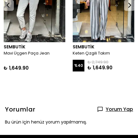
SEMBUTİK
SEMBUTİK
Mavi Üçgen Paça Jean
Keten Çizgili Takım
₺ 2,749.90
%
40
₺ 1,649.90
₺ 1,649.90
Yorumlar
Yorum Yap
Bu ürün için henüz yorum yapılmamış.