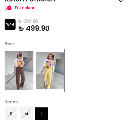
Tükeniyor
₺ 889.90
%
44
₺ 499.90
Renk
Beden
S
M
L