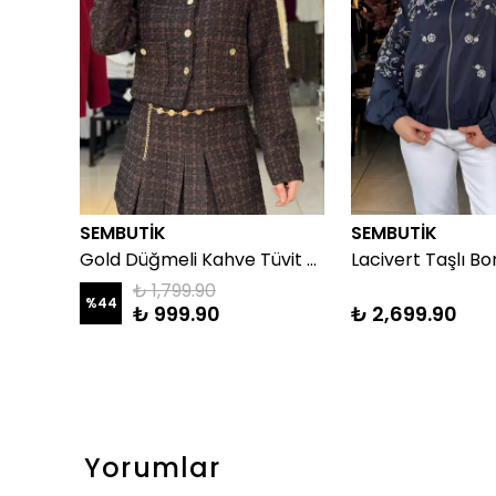
SEMBUTİK
SEMBUTİK
Gold Düğmeli Kahve Tüvit Ceket
₺ 1,799.90
%
44
₺ 999.90
₺ 2,699.90
Yorumlar