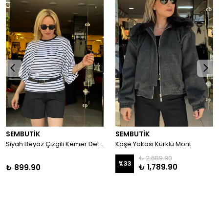
SEMBUTİK
SEMBUTİK
Siyah Beyaz Çizgili Kemer Detaylı Tişört
Kaşe Yakası Kürklü Mont
₺ 2,689.90
%
33
₺ 1,789.90
₺ 899.90