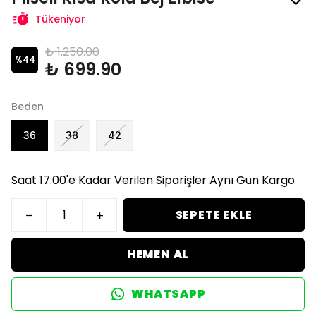
Tükeniyor
₺ 1,250.00
%
44
₺ 699.90
Beden
36
38
42
Saat 17:00'e Kadar Verilen Siparişler Aynı Gün Kargo
SEPETE EKLE
HEMEN AL
WHATSAPP