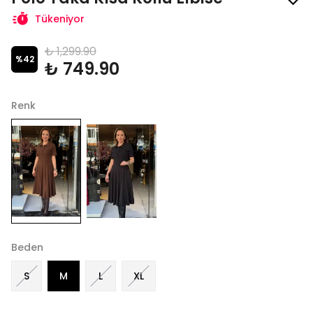
Tükeniyor
₺ 1,299.90
%
42
₺ 749.90
Renk
Beden
S
M
L
XL